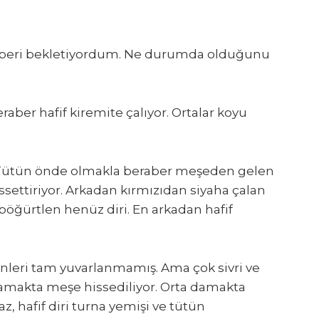
n beri bekletiyordum. Ne durumda olduğunu
.
raber hafif kiremite çalıyor. Ortalar koyu
. Tütün önde olmakla beraber meşeden gelen
ssettiriyor. Arkadan kırmızıdan siyaha çalan
böğürtlen henüz diri. En arkadan hafif
leri tam yuvarlanmamış. Ama çok sivri ve
damakta meşe hissediliyor. Orta damakta
z, hafif diri turna yemişi ve tütün