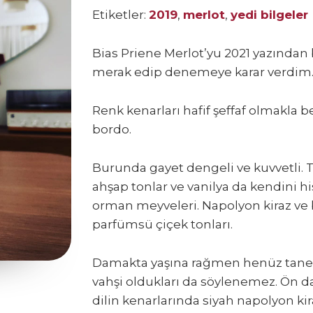
Etiketler:
2019
,
merlot
,
yedi bilgeler
Bias Priene Merlot’yu 2021 yazında
merak edip denemeye karar verdim
Renk kenarları hafif şeffaf olmakla be
bordo.
Burunda gayet dengeli ve kuvvetli
ahşap tonlar ve vanilya da kendini hi
orman meyveleri. Napolyon kiraz ve 
parfümsü çiçek tonları.
Damakta yaşına rağmen henüz tanen
vahşi oldukları da söylenemez. Ön 
dilin kenarlarında siyah napolyon kira