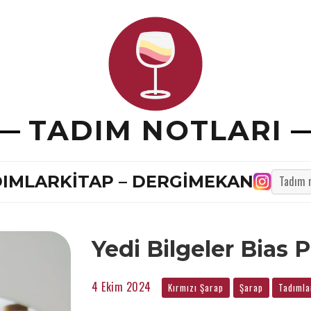
TADIM NOTLARI
TADIM
DIMLAR
KITAP – DERGI
MEKAN
NOTU
ARA
...
Yedi Bilgeler Bias 
4 Ekim 2024
Kırmızı Şarap
Şarap
Tadımla