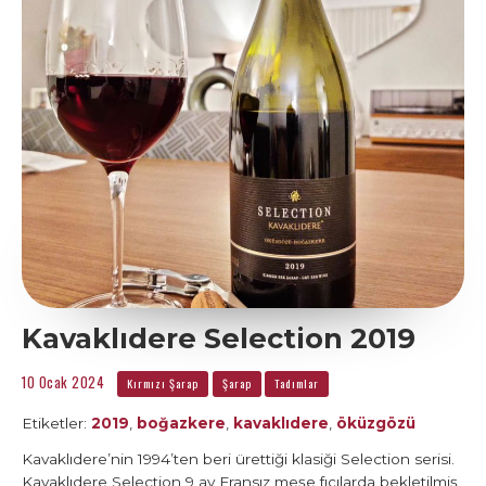
Kavaklıdere Selection 2019
10 Ocak 2024
Kırmızı Şarap
Şarap
Tadımlar
Etiketler:
2019
,
boğazkere
,
kavaklıdere
,
öküzgözü
Kavaklıdere’nin 1994’ten beri ürettiği klasiği Selection serisi.
Kavaklıdere Selection 9 ay Fransız meşe fıçılarda bekletilmiş.