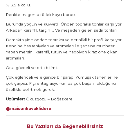
%13.5 alkollü.
Renkte magenta röfleli koyu bordo.
Burunda yoğun ve kuvvetli. Önden topraksı tonlar karşılıyor.
Arkadan karanfil, tarçın … Ve meşeden gelen sedir tonları.
Damakta yine önden topraksı ve derinlikli bir profil karşılıyor.
Kendine has rahiyaları ve aromaları ile şahsına münhasır.
Yaban mersini, karanfil, tütün ve napolyon kiraz öne çıkan
aromaları.
Orta gövdeli ve orta bitimli.
Çok eğlenceli ve elgance bir şarap. Yumuşak tanenleri ile
çok çarpıcı. Fıçı entagrasyonun da çok başarılı olduğunu
özellikle belirtmek gerek.
Üzümler:
Öküzgözü – Boğazkere
@maisonkavaklidere
Bu Yazıları da Beğenebilirsiniz