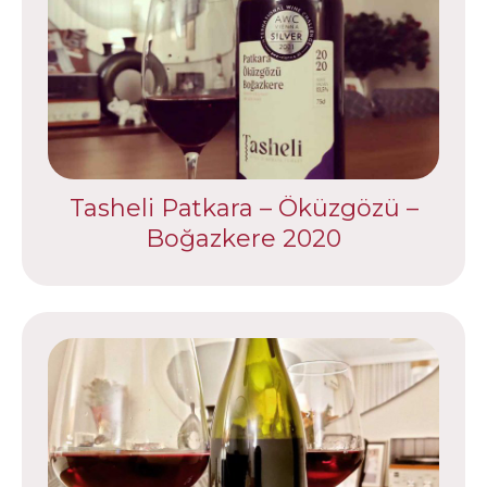
Tasheli Patkara – Öküzgözü –
Boğazkere 2020