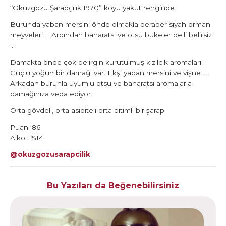
“Öküzgözü Şarapçılık 1970” koyu yakut renginde.
Burunda yaban mersini önde olmakla beraber siyah orman
meyveleri … Ardından baharatsı ve otsu bukeler belli belirsiz
…
Damakta önde çok belirgin kurutulmuş kızılcık aromaları.
Güçlü yoğun bir damağı var. Ekşi yaban mersini ve vişne …
Arkadan burunla uyumlu otsu ve baharatsı aromalarla
damağınıza veda ediyor.
Orta gövdeli, orta asiditeli orta bitimli bir şarap.
Puan: 86
Alkol: %14
@okuzgozusarapcilik
Bu Yazıları da Beğenebilirsiniz