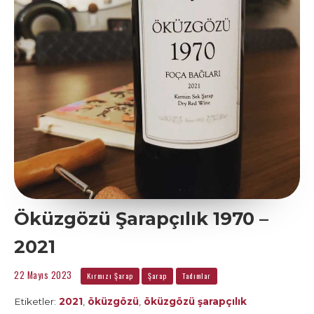
Öküzgözü Şarapçılık 1970 –
2021
22 Mayıs 2023
Kırmızı Şarap
Şarap
Tadımlar
Etiketler:
2021
,
öküzgözü
,
öküzgözü şarapçılık