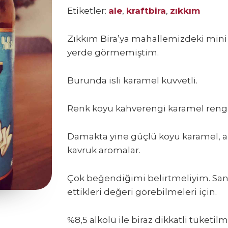
Etiketler:
ale
,
kraftbira
,
zıkkım
Zıkkım Bira’ya mahallemizdeki mini 
yerde görmemiştim.
Burunda isli karamel kuvvetli.
Renk koyu kahverengi karamel reng
Damakta yine güçlü koyu karamel, ar
kavruk aromalar.
Çok beğendiğimi belirtmeliyim. Sanır
ettikleri değeri görebilmeleri için.
%8,5 alkolü ile biraz dikkatli tüketil