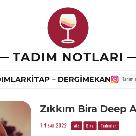
TADIM NOTLARI
TADIM
DIMLAR
KITAP – DERGI
MEKAN
NOTU
ARA
...
Zıkkım Bira Deep A
1 Nisan 2022
Ale
Bira
Tadımlar