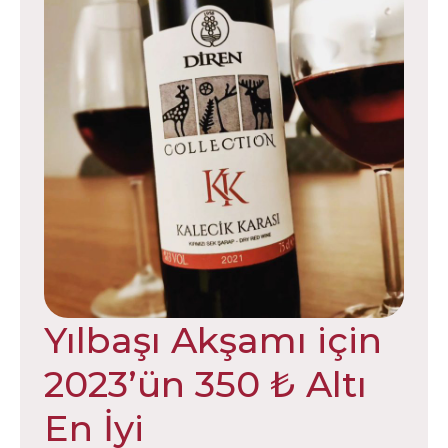
Yılbaşı Akşamı için
2023’ün 350 ₺ Altı
En İyi