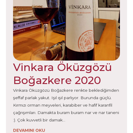
Vinkara Öküzgözü
Boğazkere 2020
Vinkara Öküzgözü Boğazkere renkte beklediğimden
şeffaf parlak yakut. Işıl ışıl parlıyor. Burunda güçlü.
Kırmızı orman meyveleri, karabiber ve hafif karanfil
çağrışımları. Damakta buram buram nar ve nar taneni
:). Çok kuvvetli bir damak…
DEVAMINI OKU