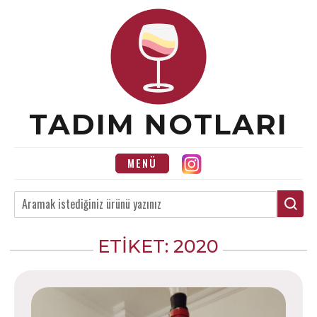
Skip
to
content
TADIM NOTLARI
MENÜ
Ara
ETIKET:
2020