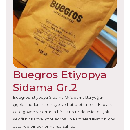
Buegros Etiyopya
Sidama Gr.2
Buegros Etiyopya Sidama Gr.2 damakta yoğun
çiçeksi notlar, narenciye ve hatta otsu bir arkaplan.
Orta gövde ve ortanın bir tık üstünde asidite. Çok
keyifli bir kahve. @buegros’un kahveleri fiyatının çok
üstünde bir performansa sahip.…