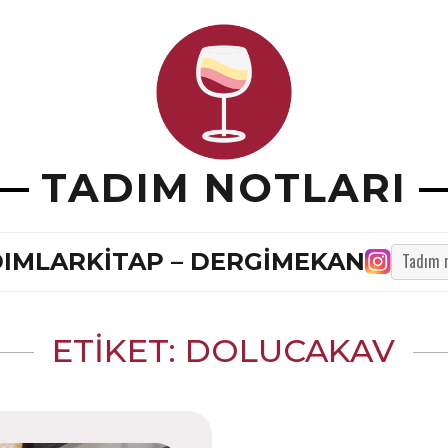
TADIM NOTLARI
TADIM
DIMLAR
KITAP – DERGI
MEKAN
NOTU
ARA
...
ETIKET:
DOLUCAKAV